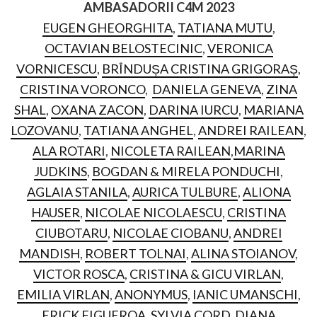
AMBASADORII C4M 2023
EUGEN GHEORGHITA
,
TATIANA MUTU
,
OCTAVIAN BELOSTECINIC
,
VERONICA
VORNICESCU
,
BRÎNDUȘA CRISTINA GRIGORAȘ
,
CRISTINA VORONCO
,
DANIELA GENEVA
,
ZINA
SHAL
,
OXANA ZACON
,
DARINA IURCU
,
MARIANA
LOZOVANU
,
TATIANA ANGHEL
,
ANDREI RAILEAN
,
ALA ROTARI
,
NICOLETA RAILEAN
,
MARINA
JUDKINS
,
BOGDAN & MIRELA PONDUCHI
,
AGLAIA STANILA
,
AURICA TULBURE
,
ALIONA
HAUSER
,
NICOLAE NICOLAESCU
,
CRISTINA
CIUBOTARU
,
NICOLAE CIOBANU
,
ANDREI
MANDISH
,
ROBERT TOLNAI
,
ALINA STOIANOV
,
VICTOR ROSCA
,
CRISTINA & GICU VIRLAN
,
EMILIA VIRLAN
,
ANONYMUS
,
IANIC UMANSCHI
,
ERICK FIGUEROA
,
SYLVIA CORD
,
DIANA