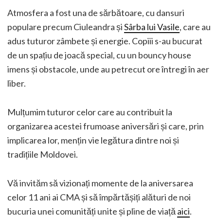
Atmosfera a fost una de sărbătoare, cu dansuri
populare precum Ciuleandra și
Sârba lui Vasile
, care au
adus tuturor zâmbete și energie. Copiii s-au bucurat
de un spațiu de joacă special, cu un bouncy house
imens și obstacole, unde au petrecut ore întregi în aer
liber.
Mulțumim tuturor celor care au contribuit la
organizarea acestei frumoase aniversări și care, prin
implicarea lor, mențin vie legătura dintre noi și
tradițiile Moldovei.
Vă invităm să vizionați momente de la aniversarea
celor 11 ani ai CMA și să împărtășiți alături de noi
bucuria unei comunități unite și pline de viață
aici
.