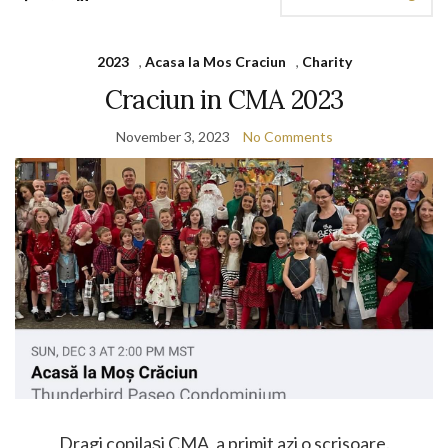
2023
,
Acasa la Mos Craciun
,
Charity
Craciun in CMA 2023
November 3, 2023
No Comments
Dragi copilași CMA, a primit azi o scrisoare.