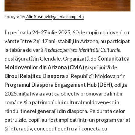
Fotografie:
Alin Sosnovici
/
galeria completa
În perioada 24–27 iulie 2025, 60 de copii moldoveni cu
vârste între 2 și 17 ani, stabiliți în Arizona, au participat
la tabăra de vară
Redescoperirea Identității Culturale
,
desfășurată în Glendale. Organizată de
Comunitatea
Moldovenilor din Arizona (CMA)
și sprijinită de
Biroul Relații cu Diaspora
al Republicii Moldova prin
Programul Diaspora Engagement Hub (DEH)
, ediția
2025, inițiativa a avut ca obiectiv promovarea limbii
române și a patrimoniului cultural moldovenesc în
rândul tinerei generații din diaspora. Pe durata celor
patru zile, copiii au fost implicați într-un program variat
și interactiv, conceput pentru a-i conecta cu