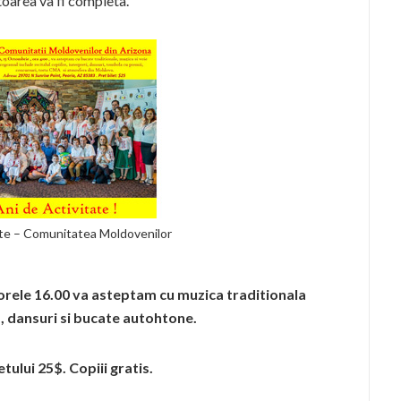
oarea va fi completa.
tate – Comunitatea Moldovenilor
orele 16.00 va asteptam cu muzica traditionala
dansuri si bucate autohtone.
etului 25$. Copiii gratis.