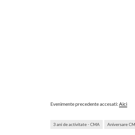
Evenimente precedente accesati:
Aici
3 ani de activitate - CMA
Aniversare C