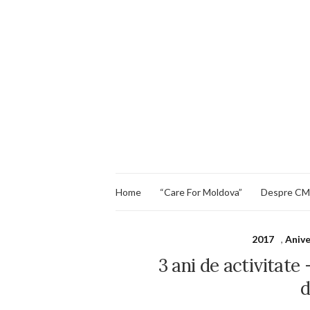
Home
“Care For Moldova”
Despre C
2017
,
Aniv
3 ani de activitat
d